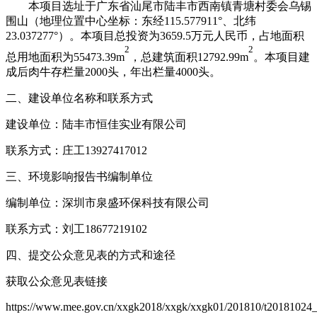
本项目选址于广东省汕尾市
陆丰市西南镇青塘村委会乌锡
围山
（地理位置中心坐标：东经
115.577911°
、北纬
23.037277°
）。本项目总投资为
3659.5
万元人民币，占地面积
2
2
总用地面积为
55473.39m
，总建筑面积
12792.99m
。本项目建
成后肉牛存栏量
2000
头，年出栏量
4000
头。
二、建设单位名称和联系方式
建设单位：陆丰市恒佳实业有限公司
联系方式：庄工
13927417012
三、环境影响报告书编制单位
编制单位：深圳市泉盛环保科技有限公司
联系方式：刘工
18677219102
四、提交公众意见表的方式和途径
获取公众意见表链接
https://www.mee.gov.cn/xxgk2018/xxgk/xxgk01/201810/t20181024