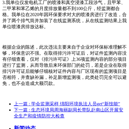
3.我单位仅发电机工厂的喷漆和真空浸漆工段涉气，且甲苯、
二甲苯和苯乙烯的月度排放量都不到100公斤，经监测都合
格。我单位在2020年因环保要求对大的喷漆房进行了改造，合
并了两个排气筒并加装了在线监测系统，从在线监测结果上我
单位喷漆房排放达标。
根据企业的陈述，此次违法主要来自于企业对环保标准理解不
够，环保意识不强。在取得排污许可证后，对证件监测内容没
有仔细查看，仅对《排污许可证》上36项监测内容的部分项目
进行了监测，从而导致后来环保部门的处罚，若是企业在取得
排污许可证后能够仔细核对证件内容与厂区现有的监测项目是
否相符，并查缺补漏，补足新增监测项，此类处罚完全可以避
免，也不会造成大额罚款。
上一篇
: 学会监测采样 绵阳环境执法人员get“新技能”
下一篇
: 生态环境局周海丽副局长带队赴南山区开展安
全生产和疫情防控大检查
新闻动态