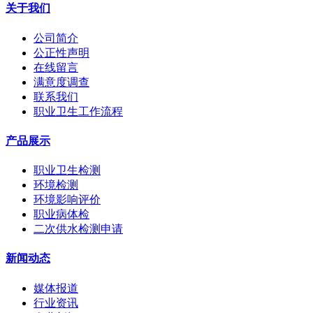
关于我们
公司简介
公正性声明
在线留言
满意度调查
联系我们
职业卫生工作流程
产品展示
职业卫生检测
环境检测
环境影响评价
职业病体检
二次供水检测申请
新闻动态
媒体报道
行业资讯