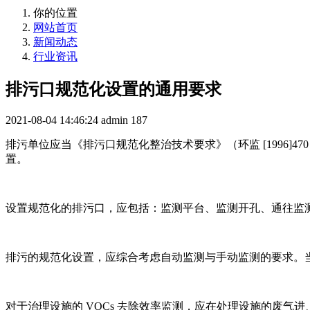
你的位置
网站首页
新闻动态
行业资讯
排污口规范化设置的通用要求
2021-08-04 14:46:24
admin
187
排污单位应当《排污口规范化整治技术要求》（环监 [1996]47
置。
设置规范化的排污口，应包括：监测平台、监测开孔、通往监测平
排污的规范化设置，应综合考虑自动监测与手动监测的要求。
对于治理设施的 VOCs 去除效率监测，应在处理设施的废