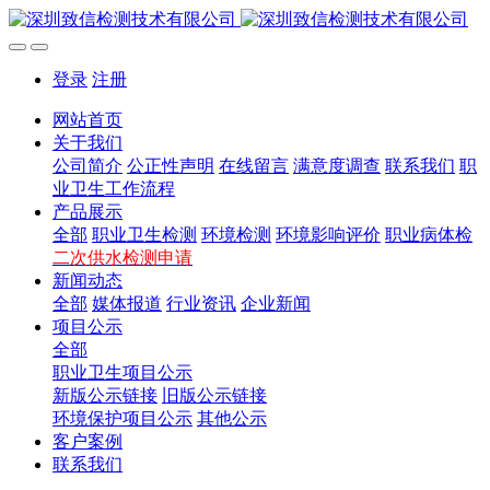
登录
注册
网站首页
关于我们
公司简介
公正性声明
在线留言
满意度调查
联系我们
职
业卫生工作流程
产品展示
全部
职业卫生检测
环境检测
环境影响评价
职业病体检
二次供水检测申请
新闻动态
全部
媒体报道
行业资讯
企业新闻
项目公示
全部
职业卫生项目公示
新版公示链接
旧版公示链接
环境保护项目公示
其他公示
客户案例
联系我们